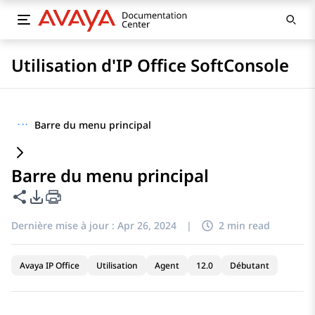
Utilisation d'IP Office SoftConsole
···
Barre du menu principal
Barre du menu principal
Partager cette page
Options d'exportation PDF
Dernière mise à jour :
Apr 26, 2024
|
2 min read
Avaya IP Office
Utilisation
Agent
12.0
Débutant