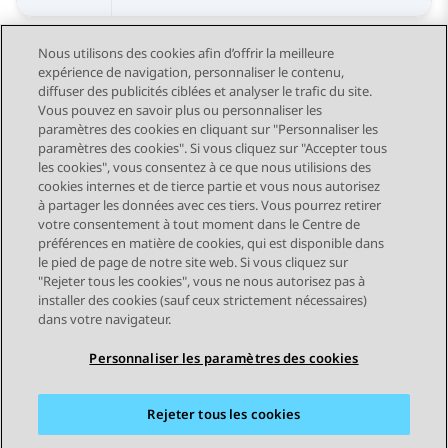
Nous utilisons des cookies afin d’offrir la meilleure
expérience de navigation, personnaliser le contenu,
diffuser des publicités ciblées et analyser le trafic du site.
Vous pouvez en savoir plus ou personnaliser les
Send Feedback
paramètres des cookies en cliquant sur "Personnaliser les
paramètres des cookies". Si vous cliquez sur "Accepter tous
les cookies", vous consentez à ce que nous utilisions des
cookies internes et de tierce partie et vous nous autorisez
Sujet précédent
Sujet suivant
à partager les données avec ces tiers. Vous pourrez retirer
Navigation par sujet
votre consentement à tout moment dans le Centre de
préférences en matière de cookies, qui est disponible dans
le pied de page de notre site web. Si vous cliquez sur
STAY CONNECTED
"Rejeter tous les cookies", vous ne nous autorisez pas à
installer des cookies (sauf ceux strictement nécessaires)
dans votre navigateur.
Personnaliser les paramètres des cookies
Rejeter tous les cookies
Plan du site
Conditions d'utilisation
Confidentialité
Politique de cookies
Marques commerciales