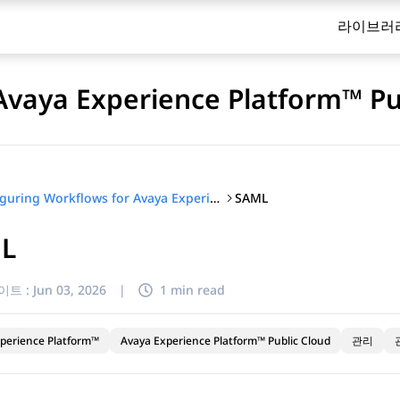
라이브러
Avaya Experience Platform™ Pu
SAML
Configuring Workflows for Avaya Experience Platform™ Public Cloud
L
이트 :
Jun 03, 2026
|
1 min read
perience Platform™
Avaya Experience Platform™ Public Cloud
관리