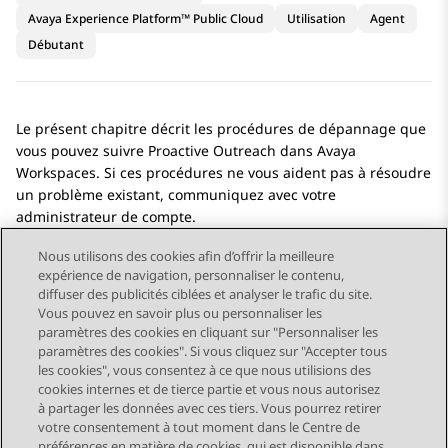
Avaya Experience Platform™ Public Cloud
Utilisation
Agent
Débutant
Le présent chapitre décrit les procédures de dépannage que
vous pouvez suivre
Proactive Outreach
dans
Avaya
Workspaces
. Si ces procédures ne vous aident pas à résoudre
un problème existant, communiquez avec votre
administrateur de compte.
Nous utilisons des cookies afin d’offrir la meilleure
expérience de navigation, personnaliser le contenu,
diffuser des publicités ciblées et analyser le trafic du site.
Vous pouvez en savoir plus ou personnaliser les
Send Feedback
paramètres des cookies en cliquant sur "Personnaliser les
paramètres des cookies". Si vous cliquez sur "Accepter tous
les cookies", vous consentez à ce que nous utilisions des
cookies internes et de tierce partie et vous nous autorisez
Sujet précédent
Sujet suivant
à partager les données avec ces tiers. Vous pourrez retirer
Navigation par sujet
votre consentement à tout moment dans le Centre de
préférences en matière de cookies, qui est disponible dans