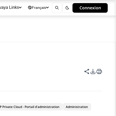
Connexion
vaya Links
Français
Partager cet
Options d
 Private Cloud - Portail d'administration
Administration