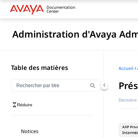
Administration d'Avaya Adm
Table des matières
Accueil
Prés
Filtrer la navigation par titre
Saisissez pour filtrer les éléments de navigation par 
Dernière 
Réduire
AXP Priv
Notices
Interméd