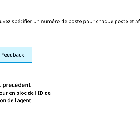
vez spécifier un numéro de poste pour chaque poste et affec
 Feedback
t précédent
our en bloc de l'ID de
ation par sujet
on de l'agent