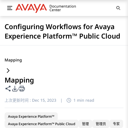
Configuring Workflows for Avaya
Experience Platform™ Public Cloud
Mapping
Mapping
共享此页面
PDF 导出选项
上次更新时间 :
Dec 15, 2023
|
1 min read
Avaya Experience Platform™
Avaya Experience Platform™ Public Cloud
管理
管理员
专家