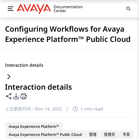
Configuring Workflows for Avaya
Experience Platform™ Public Cloud
Interaction details
Interaction details
共享此页面
PDF 导出选项
上次更新时间 :
Nov 14, 2023
|
1 min read
Avaya Experience Platform™
Avaya Experience Platform™ Public Cloud
管理
管理员
专家