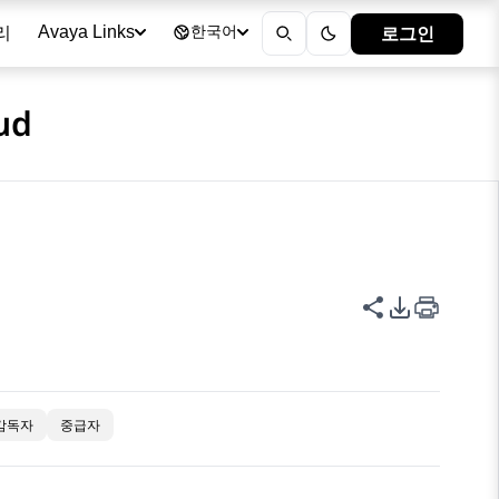
리
로그인
Avaya Links
한국어
ud
이 페이지 공
PDF 내보
감독자
중급자