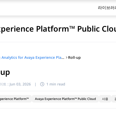
라이브러
xperience Platform™ Public Clo
Roll-up
Using Analytics for Avaya Experience Platform™ Public Cloud
-up
이트 :
Jun 03, 2026
|
1 min read
perience Platform™
Avaya Experience Platform™ Public Cloud
사용