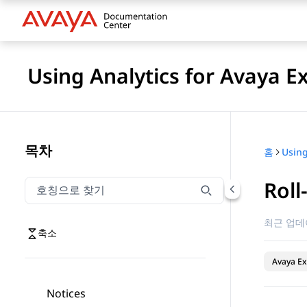
Using Analytics for Avaya E
목차
홈
Roll
호칭으로 찾기
호칭으로 찾기 항목을 필터링하려면 입력합니다.
최근 업데
축소
Avaya Ex
Notices