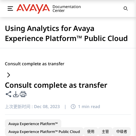
Using Analytics for Avaya
Experience Platform™ Public Cloud
Consult complete as transfer
Consult complete as transfer
共享此页面
PDF 导出选项
上次更新时间 :
Dec 08, 2023
|
1 min read
Avaya Experience Platform™
Avaya Experience Platform™ Public Cloud
使用
主管
中级者