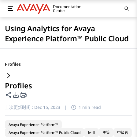
Using Analytics for Avaya
Experience Platform™ Public Cloud
Profiles
Profiles
共享此页面
PDF 导出选项
上次更新时间 :
Dec 15, 2023
|
1 min read
Avaya Experience Platform™
Avaya Experience Platform™ Public Cloud
使用
主管
中级者