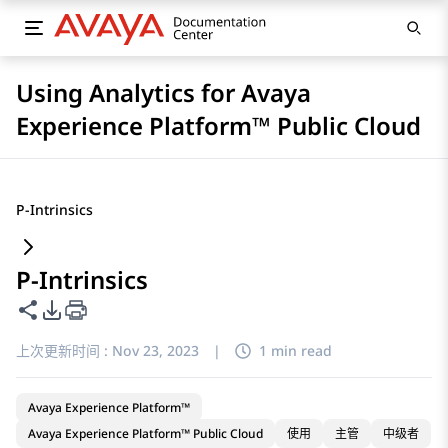
Using Analytics for Avaya
Experience Platform™ Public Cloud
P-Intrinsics
P-Intrinsics
共享此页面
PDF 导出选项
上次更新时间 :
Nov 23, 2023
|
1 min read
Avaya Experience Platform™
Avaya Experience Platform™ Public Cloud
使用
主管
中级者