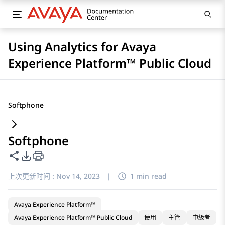
Using Analytics for Avaya
Experience Platform™ Public Cloud
Softphone
Softphone
共享此页面
PDF 导出选项
上次更新时间 :
Nov 14, 2023
|
1 min read
Avaya Experience Platform™
Avaya Experience Platform™ Public Cloud
使用
主管
中级者