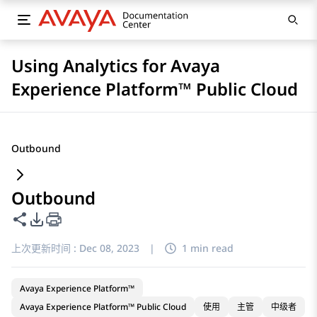
Using Analytics for Avaya
Experience Platform™ Public Cloud
Outbound
Outbound
共享此页面
PDF 导出选项
上次更新时间 :
Dec 08, 2023
|
1 min read
Avaya Experience Platform™
Avaya Experience Platform™ Public Cloud
使用
主管
中级者