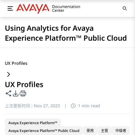
Using Analytics for Avaya
Experience Platform™ Public Cloud
UX Profiles
UX Profiles
共享此页面
PDF 导出选项
上次更新时间 :
Nov 27, 2023
|
1 min read
Avaya Experience Platform™
Avaya Experience Platform™ Public Cloud
使用
主管
中级者