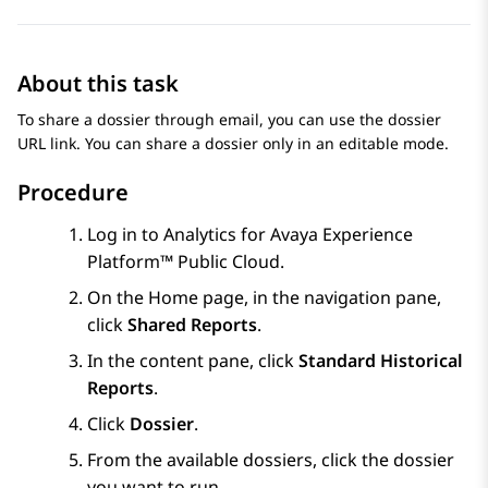
About this task
To share a dossier through email, you can use the dossier
URL link. You can share a dossier only in an editable mode.
Procedure
Log in to
Analytics
for
Avaya Experience
Platform™ Public Cloud
.
On the
Home
page, in the navigation pane,
click
Shared Reports
.
In the content pane, click
Standard Historical
Reports
.
Click
Dossier
.
From the available dossiers, click the dossier
you want to run.