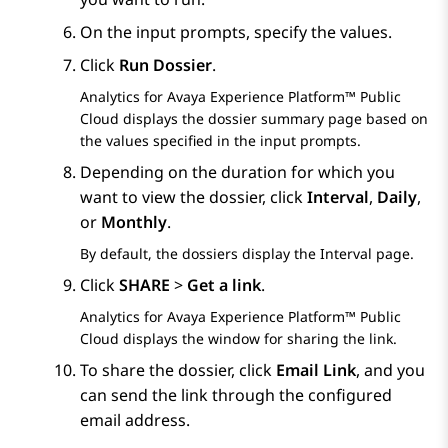
On the input prompts, specify the values.
Click
Run Dossier
.
Analytics
for
Avaya Experience Platform™ Public
Cloud
displays the dossier summary page based on
the values specified in the input prompts.
Depending on the duration for which you
want to view the dossier, click
Interval
,
Daily
,
or
Monthly
.
By default, the dossiers display the
Interval
page.
Click
SHARE
>
Get a link
.
Analytics
for
Avaya Experience Platform™ Public
Cloud
displays the window for sharing the link.
To share the dossier, click
Email Link
, and you
can send the link through the configured
email address.