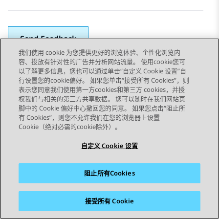
Send Feedback
我们使用 cookie 为您提供更好的浏览体验、个性化浏览内
容、投放有针对性的广告并分析网站流量。 使用cookie您可
以了解更多信息，您也可以通过单击“自定义 Cookie 设置”自
上一主题
下一主题
行设置您的cookie偏好。 如果您单击“接受所有 Cookies”，则
Topic navigation
表示您同意我们使用第一方cookies和第三方 cookies，并授
权我们与相关的第三方共享数据。 您可以随时在我们网站页
脚中的 Cookie 偏好中心撤回您的同意。 如果您点击“阻止所
STAY CONNECTED
有 Cookies”，则您不允许我们在您的浏览器上设置
Cookie（绝对必需的cookie除外）。
自定义 Cookie 设置
阻止所有Cookies
站点地图
使用条款
隐私
Cookie 政策
商标
辅助功能
接受所有 Cookie
© 2026 Avaya LLC