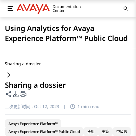
Using Analytics for Avaya
Experience Platform™ Public Cloud
Sharing a dossier
Sharing a dossier
共享此页面
PDF 导出选项
上次更新时间 :
Oct 12, 2023
|
1 min read
Avaya Experience Platform™
Avaya Experience Platform™ Public Cloud
使用
主管
中级者