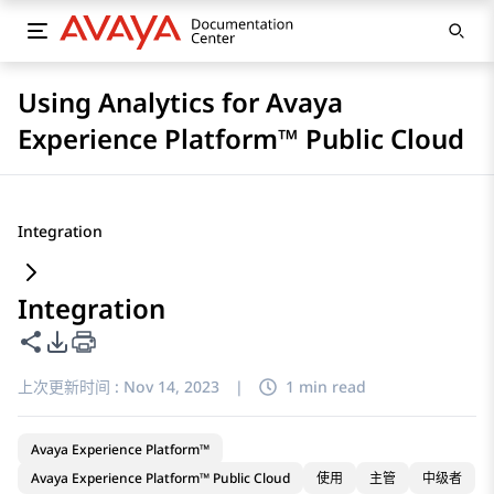
Using Analytics for Avaya
Experience Platform™ Public Cloud
Integration
Integration
共享此页面
PDF 导出选项
上次更新时间 :
Nov 14, 2023
|
1 min read
Avaya Experience Platform™
Avaya Experience Platform™ Public Cloud
使用
主管
中级者