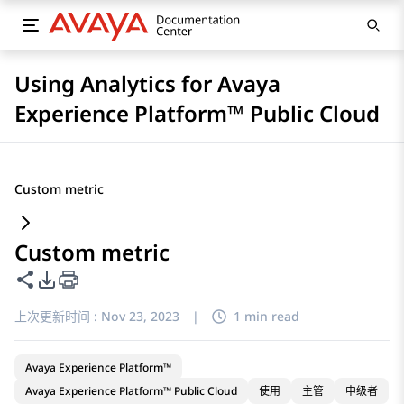
Using Analytics for Avaya
Experience Platform™ Public Cloud
Custom metric
Custom metric
共享此页面
PDF 导出选项
上次更新时间 :
Nov 23, 2023
|
1 min read
Avaya Experience Platform™
Avaya Experience Platform™ Public Cloud
使用
主管
中级者