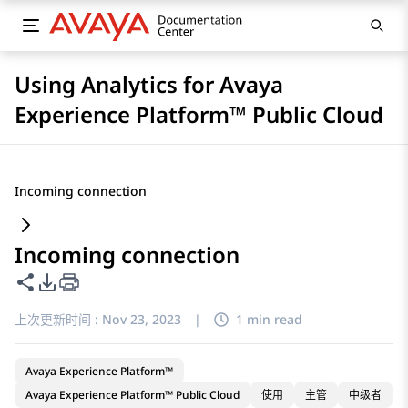
Using Analytics for Avaya
Experience Platform™ Public Cloud
Incoming connection
Incoming connection
共享此页面
PDF 导出选项
上次更新时间 :
Nov 23, 2023
|
1 min read
Avaya Experience Platform™
Avaya Experience Platform™ Public Cloud
使用
主管
中级者