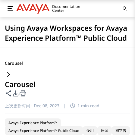
Using Avaya Workspaces for Avaya
Experience Platform™ Public Cloud
Carousel
Carousel
共享此页面
PDF 导出选项
上次更新时间 :
Dec 08, 2023
|
1 min read
Avaya Experience Platform™
Avaya Experience Platform™ Public Cloud
使用
座席
初学者