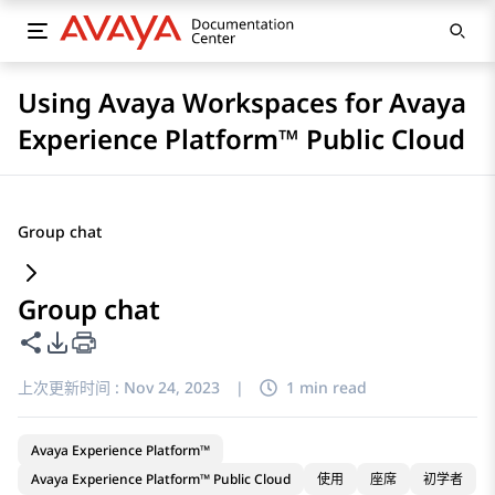
Using Avaya Workspaces for Avaya
Experience Platform™ Public Cloud
Group chat
Group chat
共享此页面
PDF 导出选项
上次更新时间 :
Nov 24, 2023
|
1 min read
Avaya Experience Platform™
Avaya Experience Platform™ Public Cloud
使用
座席
初学者