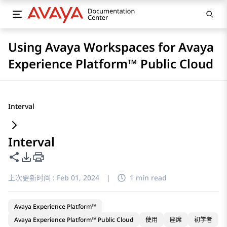
Using Avaya Workspaces for Avaya
Experience Platform™ Public Cloud
Interval
Interval
共享此页面
PDF 导出选项
上次更新时间 :
Feb 01, 2024
|
1 min read
Avaya Experience Platform™
Avaya Experience Platform™ Public Cloud
使用
座席
初学者