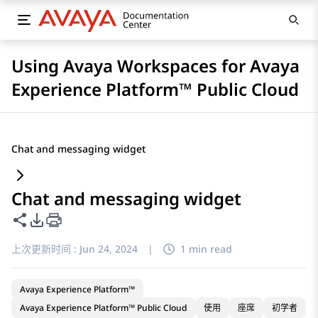
Using Avaya Workspaces for Avaya
Experience Platform™ Public Cloud
Chat and messaging widget
Chat and messaging widget
共享此页面
PDF 导出选项
上次更新时间 :
Jun 24, 2024
|
1 min read
Avaya Experience Platform™
Avaya Experience Platform™ Public Cloud
使用
座席
初学者