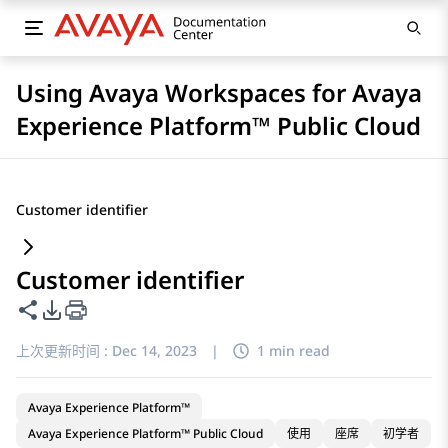
Using Avaya Workspaces for Avaya
Experience Platform™ Public Cloud
Customer identifier
Customer identifier
共享此页面
PDF 导出选项
上次更新时间 :
Dec 14, 2023
|
1 min read
Avaya Experience Platform™
Avaya Experience Platform™ Public Cloud
使用
座席
初学者