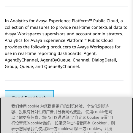
In
Analytics
for
Avaya Experience Platform™ Public Cloud
, a
collection of measures to provide real-time contextual data to
Avaya Workspaces supervisors and account administrators.
Analytics
for
Avaya Experience Platform™ Public Cloud
provides the following producers to
Avaya Workspaces
for
use in real-time reporting dashboards: Agent,
AgentByChannel, AgentByQueue, Channel, DialogDetail,
Group, Queue, and QueueByChannel.
Send Feedback
我们使用 cookie 为您提供更好的浏览体验、个性化浏览内
容、投放有针对性的广告并分析网站流量。 使用cookie您可
以了解更多信息，您也可以通过单击“自定义 Cookie 设置”自
上一主题
下一主题
行设置您的cookie偏好。 如果您单击“接受所有 Cookies”，则
Topic navigation
表示您同意我们使用第一方cookies和第三方 cookies，并授