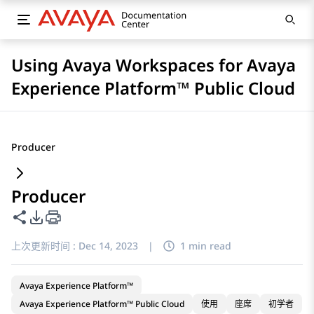
Using Avaya Workspaces for Avaya
Experience Platform™ Public Cloud
Producer
Producer
共享此页面
PDF 导出选项
上次更新时间 :
Dec 14, 2023
|
1 min read
Avaya Experience Platform™
Avaya Experience Platform™ Public Cloud
使用
座席
初学者