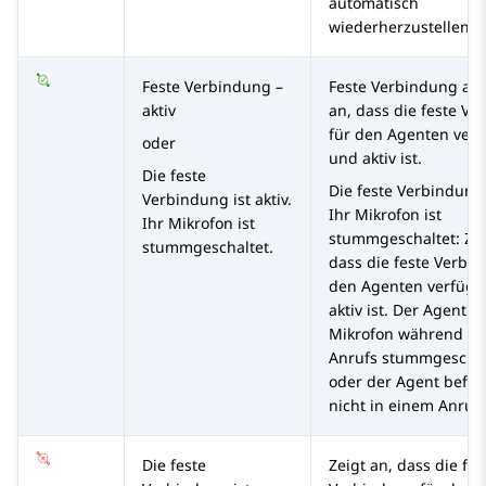
automatisch
wiederherzustellen.
Feste Verbindung –
Feste Verbindung akt
aktiv
an, dass die feste V
für den Agenten ver
oder
und aktiv ist.
Die feste
Die feste Verbindung i
Verbindung ist aktiv.
Ihr Mikrofon ist
Ihr Mikrofon ist
stummgeschaltet
: Ze
stummgeschaltet.
dass die feste Verbi
den Agenten verfügb
aktiv ist. Der Agent h
Mikrofon während ei
Anrufs stummgeschal
oder der Agent befind
nicht in einem Anruf.
Die feste
Zeigt an, dass die fes