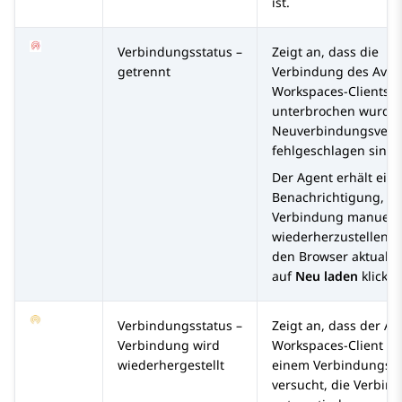
ist.
Verbindungsstatus –
Zeigt an, dass die
getrennt
Verbindung des
Avay
Workspaces
-Clients
unterbrochen wurde 
Neuverbindungsvers
fehlgeschlagen sind.
Der Agent erhält eine
Benachrichtigung, di
Verbindung manuell
wiederherzustellen, 
den Browser aktualisi
auf
Neu laden
klickt.
Verbindungsstatus –
Zeigt an, dass der
Av
Verbindung wird
Workspaces
-Client n
wiederhergestellt
einem Verbindungsve
versucht, die Verbin