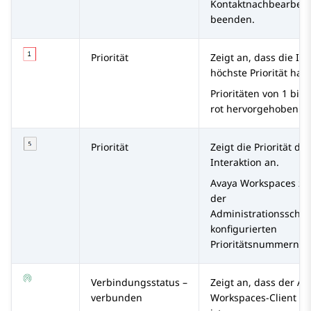
Kontaktnachbearbeit
beenden.
Priorität
Zeigt an, dass die Int
höchste Priorität hat.
Prioritäten von 1 bis
rot hervorgehoben.
Priorität
Zeigt die Priorität der
Interaktion an.
Avaya Workspaces
zei
der
Administrationsschnit
konfigurierten
Prioritätsnummern a
Verbindungsstatus –
Zeigt an, dass der
Av
verbunden
Workspaces
-Client v