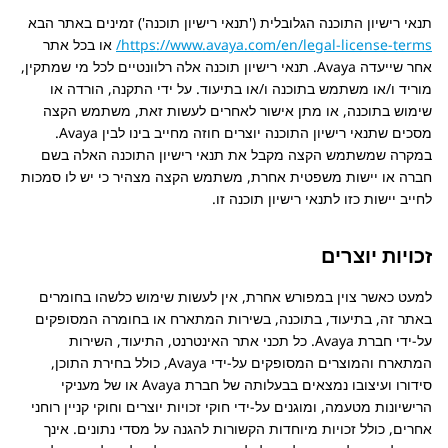
תנאי רישיון התוכנה הגלובלית ('תנאי רישיון תוכנה') זמינים באתר הבא
https://www.avaya.com/en/legal-license-terms/
או בכל אתר
אחר שייעדה
Avaya
. תנאי רישיון תוכנה אלה רלוונטיים לכל מי שמתקין,
מוריד ו/או משתמש בתוכנה ו/או בתיעוד. על ידי התקנה, הורדה או
שימוש בתוכנה, או מתן אישור לאחרים לעשות זאת, משתמש הקצה
מסכים שתנאי רישיון התוכנה יוצרים חוזה מחייב בינו לבין
Avaya
.
במקרה שמשתמש הקצה מקבל את תנאי רישיון התוכנה האלה בשם
חברה או יישות משפטית אחרת, משתמש הקצה מצהיר כי יש לו סמכות
לחייב יישות כזו לתנאי רישיון תוכנה זו.
זכויות יוצרים
למעט כאשר צוין במפורש אחרת, אין לעשות שימוש כלשהו בחומרים
באתר זה, בתיעוד, בתוכנה, בשירות המתארח או בחומרה המסופקים
על-ידי חברת
Avaya
. כל תכני אתר האינטרנט, התיעוד, השירות
המתארח והמוצרים המסופקים על-ידי
Avaya
, כולל בחירת התוכן,
סידורו ועיצובו נמצאים בבעלותה של חברת
Avaya
או של מעניקי
הרישיונות מטעמה, ומוגנים על-ידי חוקי זכויות יוצרים וחוקי קניין רוחני
אחרים, כולל זכויות מיוחדות הקשורות להגנה על מסדי נתונים. אינך