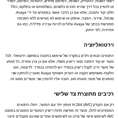
רשאי לשנות, להעתיק, לשכפל, לפרסם מחדש, להעלות, לפרסם, לשדר
או להפיץ בכל דרך שהיא תכנים כלשהם, בשלמותם או בחלקם, כולל
חלקי קוד ותוכנה, אלא אם כן הדבר אושר במפורש על-ידי
Avaya
.
שכפול, שידור, הפצה, אחסון או שימוש לא מורשים ללא הסכמה
מפורשת בכתב של
Avaya
עלולים להיות עבירה פלילית, כמו גם
אזרחית, לפי החוק.
וירטואליזציה
התנאים הבאים חלים במקרה של שימוש בתוכנה במחשב וירטואלי. לכל
מוצר יש קוד הזמנה וסוגי רישיון משלו. אלא אם כן צוין אחרת, כל מופע
של מוצר חייב לקבל רישיון בנפרד ויש להזמינו בנפרד. לדוגמה, אם
הלקוח–משתמש הקצה או הערוץ השותף
Avaya
מעוניין להתקין שני
מופעים של מוצר מאותו סוג, חובה עליו להזמין שני מוצרים מסוג זה.
רכיבים מתוצרת צד שלישי
רק אם הקודק H.264 (AVC) מופץ יחד עם המוצר, יחולו התנאים
המפורטים להלן. מוצר זה מורשה תחת רישיון המוצרים המוגנים בפטנט
AVC לשימוש אישי של צרכן או לשימושים אחרים שאינם מקבלים פיצוי