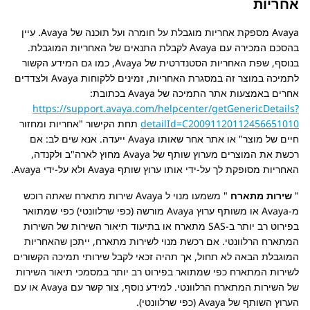
אחריות
Avaya
מספקת אחריות מוגבלת על חומרה ועל תוכנה של
Avaya
. עיין
בהסכם המכירה עם
Avaya
לקבלת התנאים של האחריות המוגבלת.
בנוסף, שפת האחריות הסטנדרטית של Avaya, כמו גם המידע הקשור
לתמיכה במוצר זה במסגרת האחריות, זמינים ללקוחות
Avaya
ולצדדים
אחרים באמצעות אתר התמיכה של
Avaya
בכתובת:
https://support.avaya.com/helpcenter/getGenericDetails?
detailId=C20091120112456651010
תחת הקישור
אחריות ומחזור
חיים של מוצר
או אתר אחר שאותו
Avaya
ייעדה. אנא שים לב: אם
רכשת את המוצרים מערוץ שותף של
Avaya
מחוץ לארה"ב ולקנדה,
האחריות מסופקת לך על-ידי אותו ערוץ שותף
Avaya
ולא על-ידי
Avaya
.
שירות מתארח
משמעו מנוי ל
Avaya
שירות מתארח שאתה רוכש
מ-
Avaya
או משותף ערוץ Avaya מורשה (כפי שרלוונטי) כפי שמתואר
בפירוט רב יותר ב-SAS מתארח או בתיעוד תיאור השירות של השירות
המתארח הרלוונטי. אם רכשת מנוי לשירות מתארח, ייתכן שהאחריות
המוגבלת הבאה לא תחול, אך תהיה זכאי לקבל שירותי תמיכה הקשורים
לשירות המתארח כפי שמתואר בפירוט רב יותר במסמכי תיאור השירות
של השירות המתארח הרלוונטי. למידע נוסף, צור קשר עם
Avaya
או עם
הערוץ השותף של
Avaya
(כפי שרלוונטי).