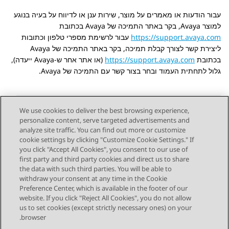
עבור הודעות או מאמרים על מוצר, שירות ענן או לדיווח על בעיה בנוגע
למוצר
Avaya
, בקר באתר התמיכה של
Avaya
בכתובת
https://support.avaya.com
עבור לרשימת מספרי טלפון וכתובות
ליצירת קשר לצורך קבלת תמיכה, בקר באתר התמיכה של
Avaya
בכתובת
https://support.avaya.com
(או אתר אחר ש-
Avaya
ייעדה),
גלול לתחתית העמוד ובחר בצור קשר עם התמיכה של
Avaya
.
We use cookies to deliver the best browsing experience,
personalize content, serve targeted advertisements and
Send Feedback
analyze site traffic. You can find out more or customize
cookie settings by clicking "Customize Cookie Settings." If
you click "Accept All Cookies", you consent to our use of
first party and third party cookies and direct us to share
Next Topic
the data with such third parties. You will be able to
Topic navigation
withdraw your consent at any time in the Cookie
Preference Center, which is available in the footer of our
website. If you click "Reject All Cookies", you do not allow
STAY CONNECTED
us to set cookies (except strictly necessary ones) on your
browser.