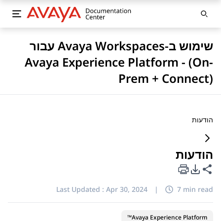
שימוש ב-Avaya Workspaces עבור
Avaya Experience Platform - (On-
Prem + Connect)
הודעות
הודעות
PDF Export Options
Share this page
Last Updated :
Apr 30, 2024
|
7 min read
Avaya Experience Platform™