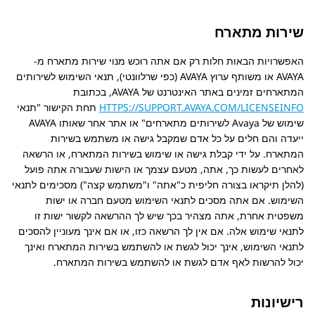
שירות מתארח
האפשרויות הבאות חלות רק אם אתה רוכש מנוי שירות מתארח מ-
AVAYA או משותף ערוץ AVAYA (כפי שרלוונטי), תנאי השימוש לשירותים
המתארחים זמינים באתר האינטרנט של AVAYA, בכתובת
HTTPS://SUPPORT.AVAYA.COM/LICENSEINFO
תחת הקישור
תנאי
שימוש של Avaya לשירותים מתארחים
או אתר אחר שאותו AVAYA
ייעדה והם חלים על כל אדם שמקבל גישה או משתמש בשירות
המתארח. על ידי קבלת גישה או שימוש בשירות המתארח, או הרשאה
לאחרים לעשות כך, אתה, מטעם עצמך או הישות שעבורה אתה פועל
(להלן תיקראו בצורה חליפית כ
אתה
ו
משתמש קצה
) מסכימים לתנאי
השימוש. אם אתה מסכים לתנאי השימוש מטעם חברה או ישות
משפטית אחרת, אתה מצהיר בכך שיש לך ההרשאה לקשור ישות זו
לתנאי שימוש אלה. אם אין לך הרשאה כזו, או אם אינך מעוניין להסכים
לתנאי השימוש, אינך יכול לגשת או להשתמש בשירות המתארח ואינך
יכול להרשות לאף אדם לגשת או להשתמש בשירות המתארח.
רישיונות