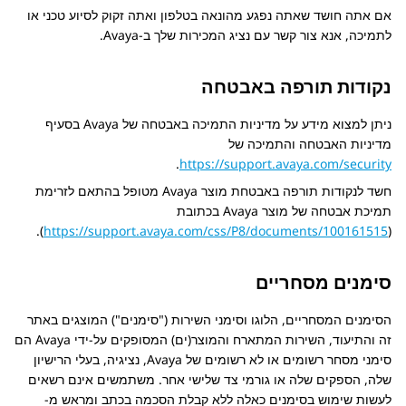
אם אתה חושד שאתה נפגע מהונאה בטלפון ואתה זקוק לסיוע טכני או
לתמיכה, אנא צור קשר עם נציג המכירות שלך ב-
Avaya
.
נקודות תורפה באבטחה
ניתן למצוא מידע על מדיניות התמיכה באבטחה של Avaya בסעיף
מדיניות האבטחה והתמיכה של
.
https://support.avaya.com/security
חשד לנקודות תורפה באבטחת מוצר Avaya מטופל בהתאם לזרימת
תמיכת אבטחה של מוצר Avaya בכתובת
).
https://support.avaya.com/css/P8/documents/100161515
(
סימנים מסחריים
הסימנים המסחריים, הלוגו וסימני השירות (
סימנים
) המוצגים באתר
זה והתיעוד, השירות המתארח והמוצר(ים) המסופקים על-ידי
Avaya
הם
סימני מסחר רשומים או לא רשומים של
Avaya
, נציגיה, בעלי הרישיון
שלה, הספקים שלה או גורמי צד שלישי אחר. משתמשים אינם רשאים
לעשות שימוש בסימנים כאלה ללא קבלת הסכמה בכתב ומראש מ-