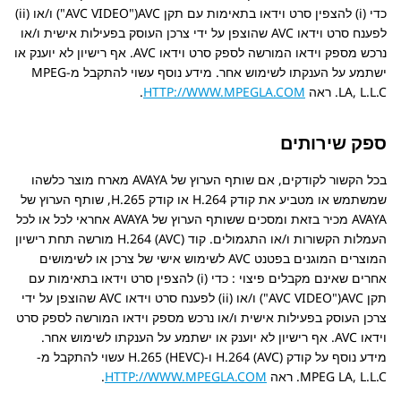
כדי (i) להצפין סרט וידאו בתאימות עם תקן AVC‏(
AVC VIDEO
) ו/או (ii)
לפענח סרט וידאו AVC שהוצפן על ידי צרכן העוסק בפעילות אישית ו/או
נרכש מספק וידאו המורשה לספק סרט וידאו AVC. אף רישיון לא יוענק או
ישתמע על הענקתו לשימוש אחר. מידע נוסף עשוי להתקבל מ-MPEG
LA, L.L.C. ראה
HTTP://WWW.MPEGLA.COM
.
ספק שירותים
בכל הקשור לקודקים, אם שותף הערוץ של AVAYA מארח מוצר כלשהו
שמשתמש או מטביע את קודק H.264 או קודק H.265, שותף הערוץ של
AVAYA מכיר בזאת ומסכים ששותף הערוץ של AVAYA אחראי לכל או לכל
העמלות הקשורות ו/או התגמולים. קוד H.264 (AVC) מורשה תחת רישיון
המוצרים המוגנים בפטנט AVC לשימוש אישי של צרכן או לשימושים
אחרים שאינם מקבלים פיצוי : כדי (i) להצפין סרט וידאו בתאימות עם
תקן AVC‏(
AVC VIDEO
) ו/או (ii) לפענח סרט וידאו AVC שהוצפן על ידי
צרכן העוסק בפעילות אישית ו/או נרכש מספק וידאו המורשה לספק סרט
וידאו AVC. אף רישיון לא יוענק או ישתמע על הענקתו לשימוש אחר.
מידע נוסף על קודק H.264 (AVC) ו-H.265 (HEVC) עשוי להתקבל מ-
MPEG LA, L.L.C. ראה
HTTP://WWW.MPEGLA.COM
.