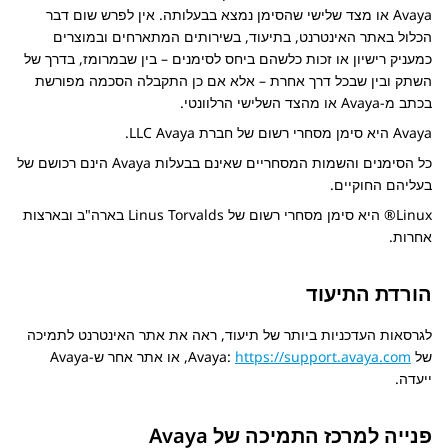
Avaya
או מצד שלישי שהסימן נמצא בבעלותה. אין לפרש שום דבר
הכלול באתר האינטרנט, בתיעוד, בשירותים המתארחים ובמוצרים
כמעניק רישיון או זכות כלשהם ביחס לסימנים – בין שבמרומז, בדרך של
השתק ובין שבכל דרך אחרת – אלא אם כן התקבלה הסכמה מפורשת
בכתב מ-
Avaya
או מהצד השלישי הרלוונטי.
Avaya
היא סימן מסחרי רשום של חברת LLC
Avaya
.
כל הסימנים והשמות המסחריים שאינם בבעלות
Avaya
הינם רכושם של
בעליהם החוקיים.
Linux® היא סימן מסחרי רשום של Linus Torvalds בארה"ב ובארצות
אחרות.
הורדת התיעוד
לגרסאות העדכניות ביותר של תיעוד, ראה את אתר האינטרנט לתמיכה
של
https://support.avaya.com
:
Avaya
, או אתר אחר ש-
Avaya
ייעדה.
פנייה למרכז התמיכה של Avaya