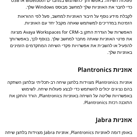
פעולות השיחה. באפשרותך להשתמש במחברים Bluetooth או USB
כדי לחבר את האוזניות שלך למחשב מבוסס Windows שלך.
לקבלת מידע נוסף על חיבור האוזניות למחשב, פעל לפי ההוראות
הזמינות במדריכים למשתמש שאתה מקבל יחד עם האוזניות.
האפשרות של הגדרת התקן ב-
CRM
for
Avaya Workspaces
מציגה
את פרטי האוזניות שאתה מחבר למחשב שלך. בנוסף לכך, באפשרותך
להפעיל או להשבית את אפשרויות פקדי השיחה המתקדמים הזמינים
באוזניות שלך.
אוזניות Plantronics
אוזניות Plantronics מצוידות בלחצן שיחה רב-תכליתי ובלחצן השתקה
בהם נציגים יכולים להשתמש כדי לבצע פעולות שיחה. לשימוש
באפשרויות שליטה על השיחה באוזניות Plantronics, הורד והתקן את
התוכנה רכזת Plantronics.
אוזניות Jabra
באופן דומה לאוזניות Plantronics, אוזניות Jabra מצוידות בלחצן שיחה