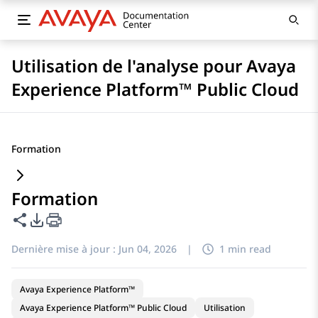
Utilisation de l'analyse pour Avaya
Experience Platform™ Public Cloud
Formation
Formation
Partager cette page
Options d'exportation PDF
Dernière mise à jour :
Jun 04, 2026
|
1 min read
Avaya Experience Platform™
Avaya Experience Platform™ Public Cloud
Utilisation