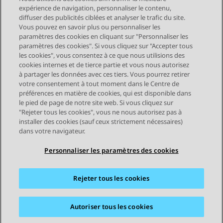
expérience de navigation, personnaliser le contenu,
diffuser des publicités ciblées et analyser le trafic du site.
Vous pouvez en savoir plus ou personnaliser les
Send Feedback
paramètres des cookies en cliquant sur "Personnaliser les
paramètres des cookies". Si vous cliquez sur "Accepter tous
les cookies", vous consentez à ce que nous utilisions des
cookies internes et de tierce partie et vous nous autorisez
Sujet précédent
Sujet suivant
à partager les données avec ces tiers. Vous pourrez retirer
Navigation par sujet
votre consentement à tout moment dans le Centre de
préférences en matière de cookies, qui est disponible dans
le pied de page de notre site web. Si vous cliquez sur
STAY CONNECTED
"Rejeter tous les cookies", vous ne nous autorisez pas à
installer des cookies (sauf ceux strictement nécessaires)
dans votre navigateur.
Personnaliser les paramètres des cookies
Rejeter tous les cookies
Plan du site
Conditions d'utilisation
Confidentialité
Politique de cookies
Marques commerciales
Accessibilité
Autoriser tous les cookies
© 2026 Avaya LLC