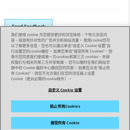
Send Feedback
我们使用 cookie 为您提供更好的浏览体验、个性化浏览内
容、投放有针对性的广告并分析网站流量。 使用cookie您可
以了解更多信息，您也可以通过单击“自定义 Cookie 设置”自
上一個主題
下一個主題
行设置您的cookie偏好。 如果您单击“接受所有 Cookies”，则
Topic navigation
表示您同意我们使用第一方cookies和第三方 cookies，并授
权我们与相关的第三方共享数据。 您可以随时在我们网站页
脚中的 Cookie 偏好中心撤回您的同意。 如果您点击“阻止所
STAY CONNECTED
有 Cookies”，则您不允许我们在您的浏览器上设置
Cookie（绝对必需的cookie除外）。
自定义 Cookie 设置
阻止所有Cookies
網站地圖
使用條款
隱私權
Cookie 政策
商標
協助工具
接受所有 Cookie
© 2026 Avaya LLC