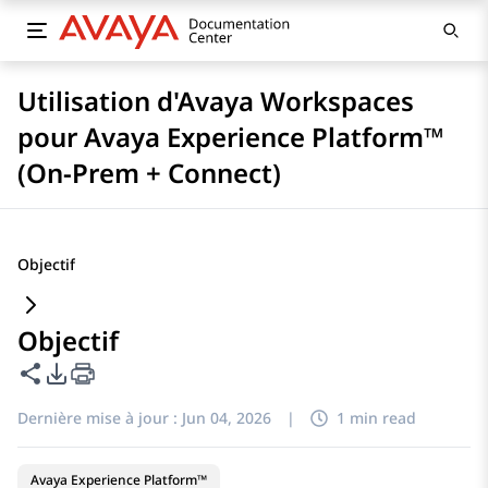
Utilisation d'Avaya Workspaces
pour Avaya Experience Platform™
(On-Prem + Connect)
Objectif
Objectif
Partager cette page
Options d'exportation PDF
Dernière mise à jour :
Jun 04, 2026
|
1 min read
Avaya Experience Platform™