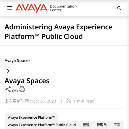
Administering Avaya Experience
Platform™ Public Cloud
Avaya Spaces
Avaya Spaces
共享此页面
PDF 导出选项
上次更新时间 :
Oct 26, 2023
|
1 min read
Avaya Experience Platform™
Avaya Experience Platform™ Public Cloud
管理
管理员
专家