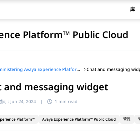
库
ence Platform™ Public Cloud
Chat and messaging wid
Administering Avaya Experience Platform™ Public Cloud
t and messaging widget
间 :
Jun 24, 2024
|
1 min read
perience Platform™
Avaya Experience Platform™ Public Cloud
管理