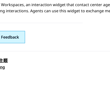
a Workspaces
, an interaction widget that contact center a
ng interactions. Agents can use this widget to exchange 
 Feedback
主题
 navigation
ing