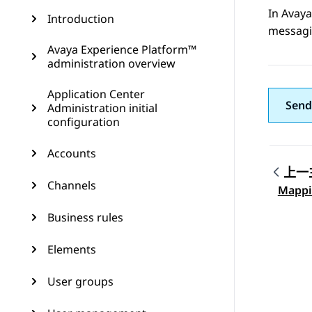
In
Avay
Introduction
messagi
Avaya Experience Platform™
administration overview
Application Center
Send
Administration initial
configuration
Accounts
上一
Channels
Topic
Mapp
Business rules
Elements
User groups