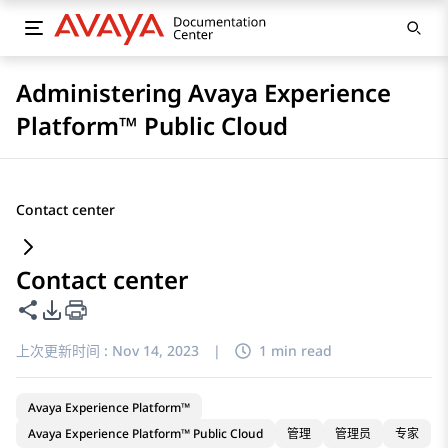
Administering Avaya Experience
Platform™ Public Cloud
Contact center
Contact center
共享此页面
PDF 导出选项
上次更新时间 :
Nov 14, 2023
|
1 min read
Avaya Experience Platform™
Avaya Experience Platform™ Public Cloud
管理
管理员
专家