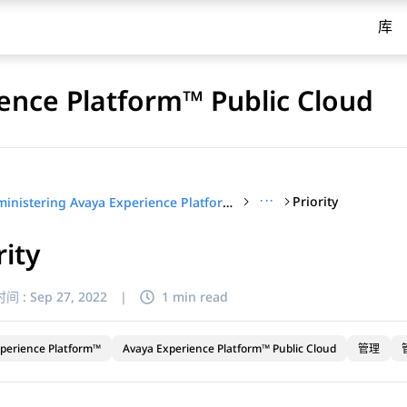
库
ence Platform™ Public Cloud
···
Priority
Administering Avaya Experience Platform™ Public Cloud
rity
间 :
Sep 27, 2022
|
1 min read
perience Platform™
Avaya Experience Platform™ Public Cloud
管理