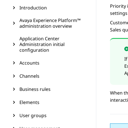
Priority
Introduction
settings
Avaya Experience Platform™
Customer
administration overview
Sales q
Application Center
Administration initial
configuration
I
Accounts
E
A
Channels
Business rules
When the
interact
Elements
User groups