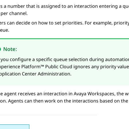
 is a number that is assigned to an interaction entering a qu
 per channel.
s can decide on how to set priorities. For example, priori
ueue.
Note:
f you configure a specific queue selection during automati
xperience Platform™ Public Cloud
ignores any priority value
pplication Center Administration
.
 agent receives an interaction in
Avaya Workspaces
, the w
ion. Agents can then work on the interactions based on the p