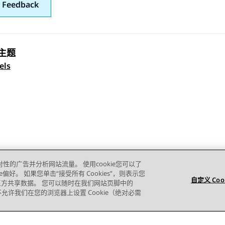
 Feedback
主题
 navigation
els
对性的广告并分析网站流量。 使用cookie您可以了
e偏好。 如果您单击“接受所有 Cookies”，则表示您
自定义 Coo
的第三方共享数据。 您可以随时在我们网站页脚中的
则您不允许我们在您的浏览器上设置 Cookie（绝对必需