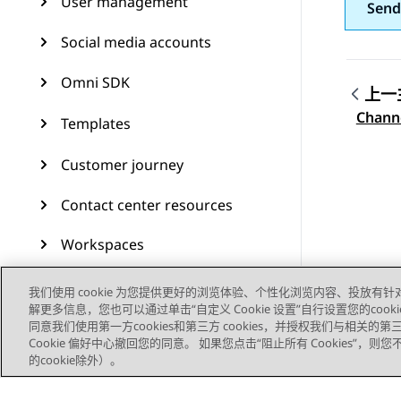
User management
Send
Social media accounts
Omni SDK
上一
Topic
Chann
Templates
Customer journey
Contact center resources
Workspaces
Audit Trail
我们使用 cookie 为您提供更好的浏览体验、个性化浏览内容、投放有针
解更多信息，您也可以通过单击“自定义 Cookie 设置”自行设置您的cooki
Feature configuration
同意我们使用第一方cookies和第三方 cookies，并授权我们与相关
Cookie 偏好中心撤回您的同意。 如果您点击“阻止所有 Cookies”，
的cookie除外）。
Administering Avaya
Experience Platform (On-
Prem + Connect)