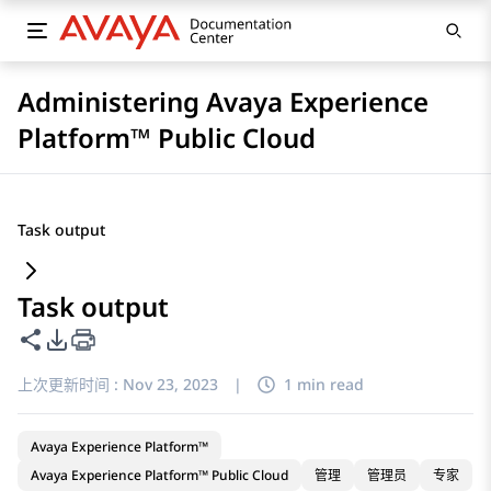
Administering Avaya Experience
Platform™ Public Cloud
Task output
Task output
共享此页面
PDF 导出选项
上次更新时间 :
Nov 23, 2023
|
1 min read
Avaya Experience Platform™
Avaya Experience Platform™ Public Cloud
管理
管理员
专家