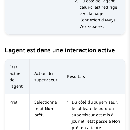
Du côté de l'agent,
celui-ci est redirigé
vers la page
Connexion
d'
Avaya
Workspaces
.
L'agent est dans une interaction active
État
actuel
Action du
Résultats
de
superviseur
l'agent
Prêt
Sélectionne
Du côté du superviseur,
l'état
Non
le tableau de bord du
prêt
.
superviseur est mis à
jour et l'état passe à
Non
prêt en attente
.