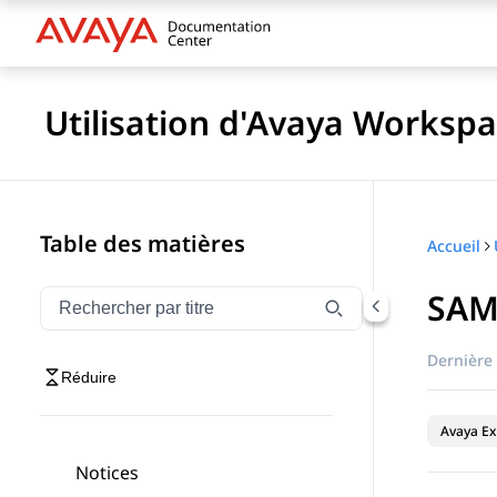
Utilisation d'Avaya Worksp
Table des matières
Accueil
SAM
Filtrer la navigation par titre
Saisissez pour filtrer les éléments de navigation par 
Dernière 
Réduire
Avaya Ex
Notices