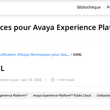
Bibliothèque
A
aces pour Avaya Experience Pla
SAML
Utilisation d'Avaya Workspaces pour Avaya Experience Platform™ Public Cloud
L
titre
mise à jour :
Jun 10, 2026
|
1 min read
perience Platform™
Avaya Experience Platform™ Public Cloud
Utilisatio