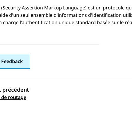
(Security Assertion Markup Language) est un protocole qui
aide d'un seul ensemble d'informations d'identification utili
 charge l'authentification unique standard basée sur le r
 Feedback
t précédent
ation par sujet
 de routage