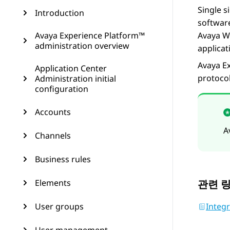
Single s
Introduction
software
Avaya Experience Platform™
Avaya W
administration overview
applicat
Avaya E
Application Center
protocol
Administration initial
configuration
Accounts
A
Channels
Business rules
Elements
관련 
User groups
Integ