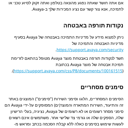
אם אתה חושד שאתה נפגע מהונאה בטלפון ואתה זקוק לסיוע טכני או
לתמיכה, אנא צור קשר עם נציג המכירות שלך ב-
Avaya
.
נקודות תורפה באבטחה
ניתן למצוא מידע על מדיניות התמיכה באבטחה של Avaya בסעיף
מדיניות האבטחה והתמיכה של
.
https://support.avaya.com/security
חשד לנקודות תורפה באבטחת מוצר Avaya מטופל בהתאם לזרימת
תמיכת אבטחה של מוצר Avaya בכתובת
).
https://support.avaya.com/css/P8/documents/100161515
(
סימנים מסחריים
הסימנים המסחריים, הלוגו וסימני השירות (
סימנים
) המוצגים באתר
זה והתיעוד, השירות המתארח והמוצר(ים) המסופקים על-ידי
Avaya
הם
סימני מסחר רשומים או לא רשומים של
Avaya
, נציגיה, בעלי הרישיון
שלה, הספקים שלה או גורמי צד שלישי אחר. משתמשים אינם רשאים
לעשות שימוש בסימנים כאלה ללא קבלת הסכמה בכתב ומראש מ-