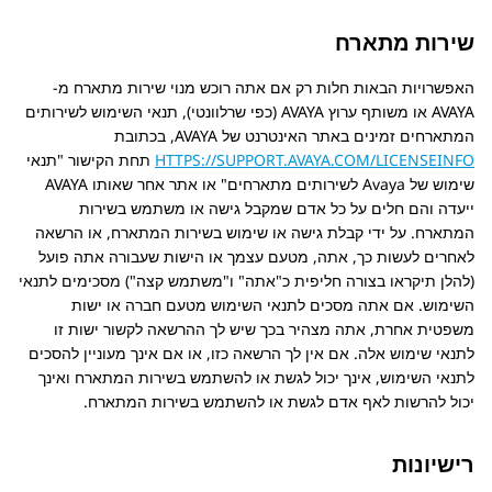
שירות מתארח
האפשרויות הבאות חלות רק אם אתה רוכש מנוי שירות מתארח מ-
AVAYA או משותף ערוץ AVAYA (כפי שרלוונטי), תנאי השימוש לשירותים
המתארחים זמינים באתר האינטרנט של AVAYA, בכתובת
HTTPS://SUPPORT.AVAYA.COM/LICENSEINFO
תחת הקישור
תנאי
שימוש של Avaya לשירותים מתארחים
או אתר אחר שאותו AVAYA
ייעדה והם חלים על כל אדם שמקבל גישה או משתמש בשירות
המתארח. על ידי קבלת גישה או שימוש בשירות המתארח, או הרשאה
לאחרים לעשות כך, אתה, מטעם עצמך או הישות שעבורה אתה פועל
(להלן תיקראו בצורה חליפית כ
אתה
ו
משתמש קצה
) מסכימים לתנאי
השימוש. אם אתה מסכים לתנאי השימוש מטעם חברה או ישות
משפטית אחרת, אתה מצהיר בכך שיש לך ההרשאה לקשור ישות זו
לתנאי שימוש אלה. אם אין לך הרשאה כזו, או אם אינך מעוניין להסכים
לתנאי השימוש, אינך יכול לגשת או להשתמש בשירות המתארח ואינך
יכול להרשות לאף אדם לגשת או להשתמש בשירות המתארח.
רישיונות