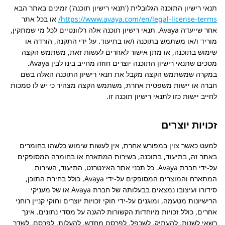
תנאי רישיון התוכנה הגלובלית ('תנאי רישיון תוכנה') זמינים באתר הבא
https://www.avaya.com/en/legal-license-terms/
או בכל אתר
אחר שייעדה
Avaya
. תנאי רישיון תוכנה אלה רלוונטיים לכל מי שמתקין,
מוריד ו/או משתמש בתוכנה ו/או בתיעוד. על ידי התקנה, הורדה או
שימוש בתוכנה, או מתן אישור לאחרים לעשות זאת, משתמש הקצה
מסכים שתנאי רישיון התוכנה יוצרים חוזה מחייב בינו לבין
Avaya
.
במקרה שמשתמש הקצה מקבל את תנאי רישיון התוכנה האלה בשם
חברה או יישות משפטית אחרת, משתמש הקצה מצהיר כי יש לו סמכות
לחייב יישות כזו לתנאי רישיון תוכנה זו.
זכויות יוצרים
למעט כאשר צוין במפורש אחרת, אין לעשות שימוש כלשהו בחומרים
באתר זה, בתיעוד, בתוכנה, בשירות המתארח או בחומרה המסופקים
על-ידי חברת
Avaya
. כל תכני אתר האינטרנט, התיעוד, השירות
המתארח והמוצרים המסופקים על-ידי
Avaya
, כולל בחירת התוכן,
סידורו ועיצובו נמצאים בבעלותה של חברת
Avaya
או של מעניקי
הרישיונות מטעמה, ומוגנים על-ידי חוקי זכויות יוצרים וחוקי קניין רוחני
אחרים, כולל זכויות מיוחדות הקשורות להגנה על מסדי נתונים. אינך
רשאי לשנות, להעתיק, לשכפל, לפרסם מחדש, להעלות, לפרסם, לשדר