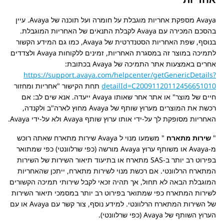
Avaya
מספקת אחריות מוגבלת על חומרה ועל תוכנה של
Avaya
. עיין
בהסכם המכירה עם
Avaya
לקבלת התנאים של האחריות המוגבלת.
בנוסף, שפת האחריות הסטנדרטית של Avaya, כמו גם המידע הקשור
לתמיכה במוצר זה במסגרת האחריות, זמינים ללקוחות
Avaya
ולצדדים
אחרים באמצעות אתר התמיכה של
Avaya
בכתובת:
https://support.avaya.com/helpcenter/getGenericDetails?
detailId=C20091120112456651010
תחת הקישור
אחריות ומחזור
חיים של מוצר
או אתר אחר שאותו
Avaya
ייעדה. אנא שים לב: אם
רכשת את המוצרים מערוץ שותף של
Avaya
מחוץ לארה"ב ולקנדה,
האחריות מסופקת לך על-ידי אותו ערוץ שותף
Avaya
ולא על-ידי
Avaya
.
שירות מתארח
משמעו מנוי ל
Avaya
שירות מתארח שאתה רוכש
מ-
Avaya
או משותף ערוץ Avaya מורשה (כפי שרלוונטי) כפי שמתואר
בפירוט רב יותר ב-SAS מתארח או בתיעוד תיאור השירות של השירות
המתארח הרלוונטי. אם רכשת מנוי לשירות מתארח, ייתכן שהאחריות
המוגבלת הבאה לא תחול, אך תהיה זכאי לקבל שירותי תמיכה הקשורים
לשירות המתארח כפי שמתואר בפירוט רב יותר במסמכי תיאור השירות
של השירות המתארח הרלוונטי. למידע נוסף, צור קשר עם
Avaya
או עם
הערוץ השותף של
Avaya
(כפי שרלוונטי).