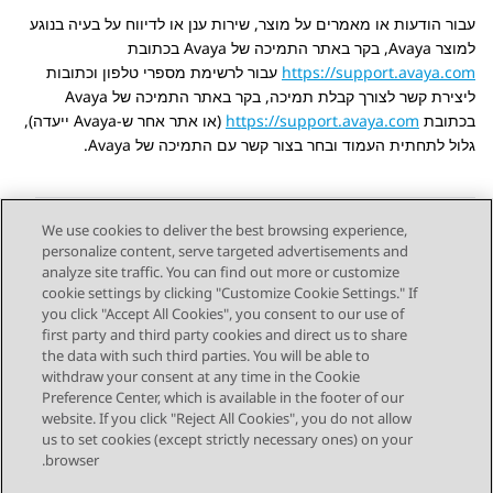
עבור הודעות או מאמרים על מוצר, שירות ענן או לדיווח על בעיה בנוגע
למוצר
Avaya
, בקר באתר התמיכה של
Avaya
בכתובת
https://support.avaya.com
עבור לרשימת מספרי טלפון וכתובות
ליצירת קשר לצורך קבלת תמיכה, בקר באתר התמיכה של
Avaya
בכתובת
https://support.avaya.com
(או אתר אחר ש-
Avaya
ייעדה),
גלול לתחתית העמוד ובחר בצור קשר עם התמיכה של
Avaya
.
We use cookies to deliver the best browsing experience,
personalize content, serve targeted advertisements and
Send Feedback
analyze site traffic. You can find out more or customize
cookie settings by clicking "Customize Cookie Settings." If
you click "Accept All Cookies", you consent to our use of
first party and third party cookies and direct us to share
Next Topic
the data with such third parties. You will be able to
Topic navigation
withdraw your consent at any time in the Cookie
Preference Center, which is available in the footer of our
website. If you click "Reject All Cookies", you do not allow
STAY CONNECTED
us to set cookies (except strictly necessary ones) on your
browser.