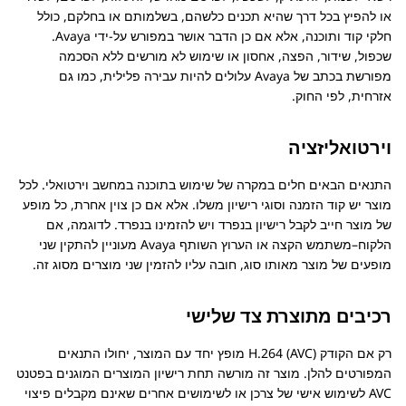
או להפיץ בכל דרך שהיא תכנים כלשהם, בשלמותם או בחלקם, כולל
חלקי קוד ותוכנה, אלא אם כן הדבר אושר במפורש על-ידי
Avaya
.
שכפול, שידור, הפצה, אחסון או שימוש לא מורשים ללא הסכמה
מפורשת בכתב של
Avaya
עלולים להיות עבירה פלילית, כמו גם
אזרחית, לפי החוק.
וירטואליזציה
התנאים הבאים חלים במקרה של שימוש בתוכנה במחשב וירטואלי. לכל
מוצר יש קוד הזמנה וסוגי רישיון משלו. אלא אם כן צוין אחרת, כל מופע
של מוצר חייב לקבל רישיון בנפרד ויש להזמינו בנפרד. לדוגמה, אם
הלקוח–משתמש הקצה או הערוץ השותף
Avaya
מעוניין להתקין שני
מופעים של מוצר מאותו סוג, חובה עליו להזמין שני מוצרים מסוג זה.
רכיבים מתוצרת צד שלישי
רק אם הקודק H.264 (AVC) מופץ יחד עם המוצר, יחולו התנאים
המפורטים להלן. מוצר זה מורשה תחת רישיון המוצרים המוגנים בפטנט
AVC לשימוש אישי של צרכן או לשימושים אחרים שאינם מקבלים פיצוי