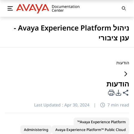
ניהול Avaya Experience Platform -
ענן ציבורי
הודעות
הודעות
PDF Export Options
Share this page
Last Updated :
Apr 30, 2024
|
7 min read
Avaya Experience Platform™
Administering
Avaya Experience Platform™ Public Cloud