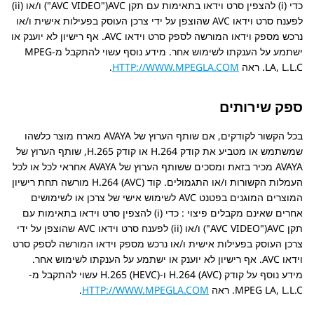
כדי (i) להצפין סרט וידאו בתאימות עם תקן AVC‏(
AVC VIDEO
) ו/או (ii)
לפענח סרט וידאו AVC שהוצפן על ידי צרכן העוסק בפעילות אישית ו/או
נרכש מספק וידאו המורשה לספק סרט וידאו AVC. אף רישיון לא יוענק או
ישתמע על הענקתו לשימוש אחר. מידע נוסף עשוי להתקבל מ-MPEG
LA, L.L.C. ראה
HTTP://WWW.MPEGLA.COM
.
ספק שירותים
בכל הקשור לקודקים, אם שותף הערוץ של AVAYA מארח מוצר כלשהו
שמשתמש או מטביע את קודק H.264 או קודק H.265, שותף הערוץ של
AVAYA מכיר בזאת ומסכים ששותף הערוץ של AVAYA אחראי לכל או לכל
העמלות הקשורות ו/או התגמולים. קוד H.264 (AVC) מורשה תחת רישיון
המוצרים המוגנים בפטנט AVC לשימוש אישי של צרכן או לשימושים
אחרים שאינם מקבלים פיצוי : כדי (i) להצפין סרט וידאו בתאימות עם
תקן AVC‏(
AVC VIDEO
) ו/או (ii) לפענח סרט וידאו AVC שהוצפן על ידי
צרכן העוסק בפעילות אישית ו/או נרכש מספק וידאו המורשה לספק סרט
וידאו AVC. אף רישיון לא יוענק או ישתמע על הענקתו לשימוש אחר.
מידע נוסף על קודק H.264 (AVC) ו-H.265 (HEVC) עשוי להתקבל מ-
MPEG LA, L.L.C. ראה
HTTP://WWW.MPEGLA.COM
.