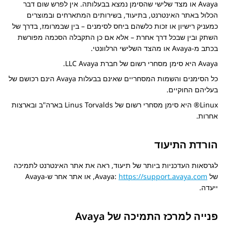
Avaya
או מצד שלישי שהסימן נמצא בבעלותה. אין לפרש שום דבר
הכלול באתר האינטרנט, בתיעוד, בשירותים המתארחים ובמוצרים
כמעניק רישיון או זכות כלשהם ביחס לסימנים – בין שבמרומז, בדרך של
השתק ובין שבכל דרך אחרת – אלא אם כן התקבלה הסכמה מפורשת
בכתב מ-
Avaya
או מהצד השלישי הרלוונטי.
Avaya
היא סימן מסחרי רשום של חברת LLC
Avaya
.
כל הסימנים והשמות המסחריים שאינם בבעלות
Avaya
הינם רכושם של
בעליהם החוקיים.
Linux® היא סימן מסחרי רשום של Linus Torvalds בארה"ב ובארצות
אחרות.
הורדת התיעוד
לגרסאות העדכניות ביותר של תיעוד, ראה את אתר האינטרנט לתמיכה
של
https://support.avaya.com
:
Avaya
, או אתר אחר ש-
Avaya
ייעדה.
פנייה למרכז התמיכה של Avaya