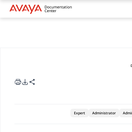
rt Options
re this page
Expert
Administrator
Admi