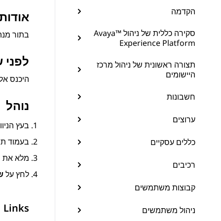
הקדמה
אודות 
סקירה כללית של ניהול ™Avaya
בתור מנה
Experience Platform
לפני 
תצורה ראשונית של ניהול מרכז
היישומים
היכנס אל
חשבונות
נוהל
ערוצים
בעץ הניוו
בעמוד
תב
כללים עסקיים
מלא את ה
רכיבים
לחץ על
ש
קבוצות משתמשים
 Links
ניהול משתמשים