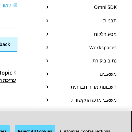
תיאורי
Omni SDK
תבניות
מסע הלקוח
back
Workspaces
נתיב ביקורת
Topic
משאבים
gation
עריכת תבנ
חשבונות מדיה חברתית
משאבי מרכז התקשורת
קביעת תצורה של תכונה
ניהול פלטפורמת חוויית Avaya
kies
Reject All Cookies
Customize Cookie Settings
(On-Prem + Connect)