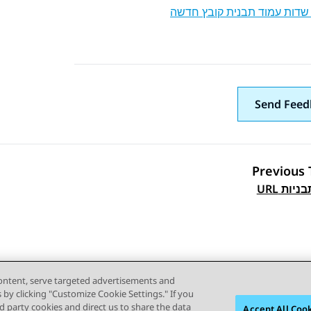
 שדות עמוד תבנית קובץ חדשה
Send Feed
Previous 
Topic navi
יות URL
content, serve targeted advertisements and
s by clicking "Customize Cookie Settings." If you
ird party cookies and direct us to share the data
Accept All Coo