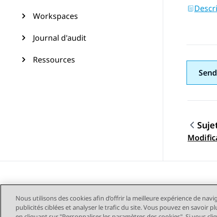
Descr
Workspaces
Journal d'audit
Ressources
Send
Suje
Navig
Modific
Nous utilisons des cookies afin d’offrir la meilleure expérience de navi
publicités ciblées et analyser le trafic du site. Vous pouvez en savoir 
en cliquant sur "Personnaliser les paramètres des cookies". Si vous cli