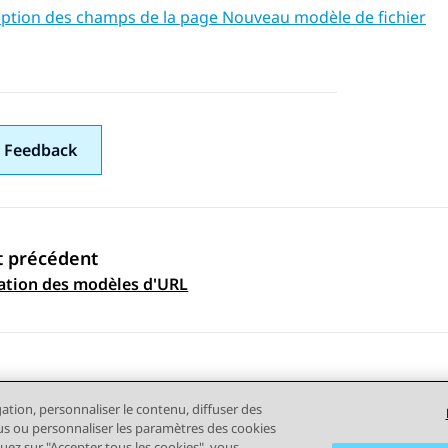
iption des champs de la page Nouveau modèle de fichier
 Feedback
t précédent
ation par sujet
ation des modèles d'URL
gation, personnaliser le contenu, diffuser des
plus ou personnaliser les paramètres des cookies
quez sur "Accepter tous les cookies", vous