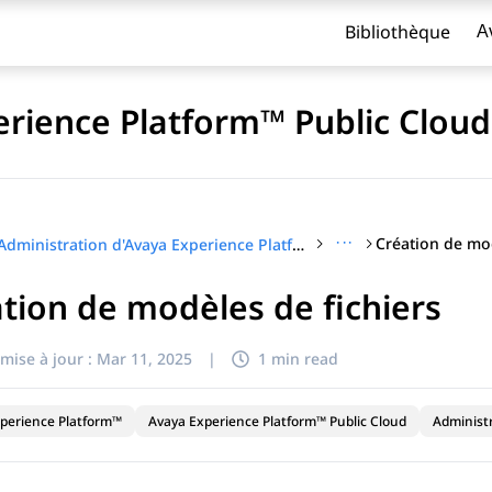
Bibliothèque
A
erience Platform™ Public Cloud
···
Création de mod
Administration d'Avaya Experience Platform™ Public Cloud
tion de modèles de fichiers
titre
mise à jour :
Mar 11, 2025
|
1 min read
perience Platform™
Avaya Experience Platform™ Public Cloud
Administ