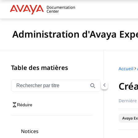
Administration d'Avaya Exp
Table des matières
Accueil
Créa
Filtrer la navigation par titre
Saisissez pour filtrer les éléments de navigation par 
Dernière 
Réduire
Avaya Ex
Notices