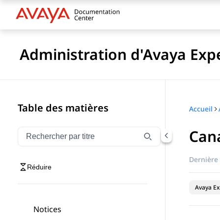
Administration d'Avaya Exp
Table des matières
Accueil
Can
Filtrer la navigation par titre
Saisissez pour filtrer les éléments de navigation par 
Dernière 
Réduire
Avaya Ex
Notices