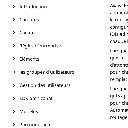
Avaya E
Introduction
administ
Comptes
le routa
configu
Canaux
(Dialed 
chaque 
Règles d'entreprise
Lorsque 
que la c
Éléments
d'attent
les groupes d'utilisateurs.
pour cha
remplacé
Gestion des utilisateurs
Lorsque 
qui s'ap
SDK omnicanal
pour ch
Automat
Modèles
routage 
Parcours client