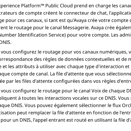
xperience Platform™ Public Cloud
prend en charge les canaux
rateurs de compte créent le connecteur de chat, l'applicatio
ge pour ces canaux, si tant est qu'Avaya crée votre compte
rent le routage pour le canal Messagerie. Avaya crée égal
Number Identification Service) pour votre compte. Les adm
DNIS.
vous configurez le routage pour vos canaux numériques, vo
orrespondance des règles de données contextuelles et de m
e et les attributs à utiliser avec chaque type d'interaction et
que compte de canal. La file d'attente que vous sélection
e par les files d'attente configurées dans vos règles d'entr
vous configurez le routage pour le canal Voix de chaque DNIS
pliquent à toutes les interactions vocales sur ce DNIS. Vous
aque DNIS. Vous pouvez également sélectionner le flux
Orc
isation
peut remplacer la file d'attente en fonction de l'entr
pour un DNIS, l'appel entrant est routé en utilisant la file d'a