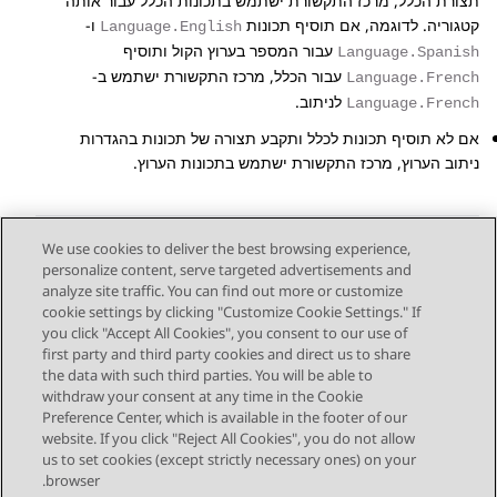
תצורת הכלל, מרכז התקשורת ישתמש בתכונות הכלל עבור אותה
קטגוריה. לדוגמה, אם תוסיף תכונות
ו-
Language.English
עבור המספר בערוץ הקול ותוסיף
Language.Spanish
עבור הכלל, מרכז התקשורת ישתמש ב-
Language.French
לניתוב.
Language.French
אם לא תוסיף תכונות לכלל ותקבע תצורה של תכונות בהגדרות
ניתוב הערוץ, מרכז התקשורת ישתמש בתכונות הערוץ.
We use cookies to deliver the best browsing experience,
personalize content, serve targeted advertisements and
Send Feedback
analyze site traffic. You can find out more or customize
cookie settings by clicking "Customize Cookie Settings." If
you click "Accept All Cookies", you consent to our use of
first party and third party cookies and direct us to share
Next Topic
Previous Topic
the data with such third parties. You will be able to
Topic navigation
withdraw your consent at any time in the Cookie
Preference Center, which is available in the footer of our
website. If you click "Reject All Cookies", you do not allow
STAY CONNECTED
us to set cookies (except strictly necessary ones) on your
browser.