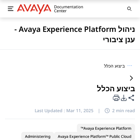
ניהול Avaya Experience Platform -
ענן ציבורי
···
ביצוע הכלל
ביצוע הכלל
PDF Export Options
Share this page
Last Updated :
Mar 11, 2025
|
2 min read
Avaya Experience Platform™
Administering
Avaya Experience Platform™ Public Cloud