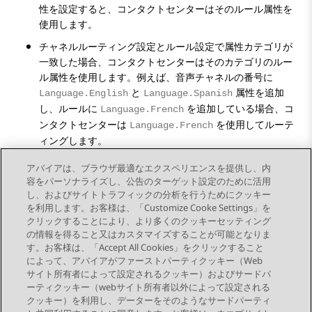
性を設定すると、コンタクトセンターはそのルール属性を
使用します。
チャネルルーティング設定とルール設定で属性カテゴリが
一致した場合、コンタクトセンターはそのカテゴリのルー
ル属性を使用します。例えば、音声チャネルの番号に
と
属性を追加
Language.English
Language.Spanish
し、ルールに
を追加している場合、コ
Language.French
ンタクトセンターは
を使用してルーテ
Language.French
ィングします。
ルールに属性を追加せず、チャネルルーティング設定で属
アバイアは、ブラウザ最適なエクスペリエンスを提供し、内
性を設定すると、コンタクトセンターはそのチャネル属性
容をパーソナライズし、公告のターゲット設定のために活用
を使用します。
し、およびサイトトラフィックの分析を行うためにクッキー
を利用します。お客様は、「Customize Cooke Settings」を
クリックすることにより、より多くのクッキーセッティング
の情報を得ること又はカスタマイズすることが可能となりま
す。お客様は、「Accept All Cookies」をクリックすること
によって、アバイアがファーストパーティクッキー（Web
Send Feedback
サイト所有者によって設定されるクッキー）およびサードパ
ーティクッキー（webサイト所有者以外によって設定される
クッキー）を利用し、データーをそのようなサードパーティ