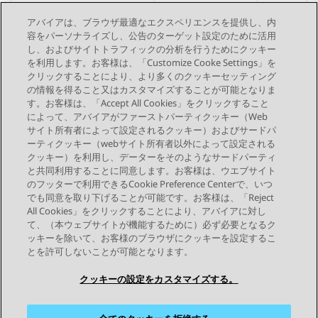
アバイアは、ブラウザ最適なエクスペリエンスを提供し、内
チームレベルグループ
あり
あり
容をパーソナライズし、公告のターゲット設定のために活用
し、およびサイトトラフィックの分析を行うためにクッキー
を利用します。お客様は、「Customize Cooke Settings」を
クリックすることにより、より多くのクッキーセッティング
の情報を得ること又はカスタマイズすることが可能となりま
す。お客様は、「Accept All Cookies」をクリックすること
によって、アバイアがファーストパーティクッキー（Web
Send Feedback
サイト所有者によって設定されるクッキー）およびサードパ
ーティクッキー（webサイト所有者以外によって設定される
クッキー）を利用し、データーをそのようなサードパーティ
と共同利用することに同意します。お客様は、ウエブサイト
前のトピック
次のトピック
のフッターで利用できるCookie Preference Centerで、いつ
トピックナビゲーション
でも同意を取り下げることが可能です。お客様は、「Reject
All Cookies」をクリックすることにより、アバイアに対し
て、（本ウェブサイトが機能するために）必ず必要となるク
つながりを保つ
ッキーを除いて、お客様のブラウザにクッキーを設定するこ
とを許可しないことが可能となります。
クッキーの設定をカスタマイズする。