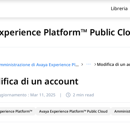
Libreria
xperience Platform™ Public Cl
···
Modifica di un a
Amministrazione di Avaya Experience Platform™ Public Cloud
fica di un account
itolo
ggiornamento :
Mar 11, 2025
|
2 min read
perience Platform™
Avaya Experience Platform™ Public Cloud
Amminist