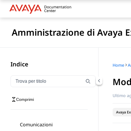
Amministrazione di Avaya E
Indice
Home
Modi
Filtra la navigazione per titolo
Digitare per filtrare gli elementi di navigazione per t
Ultimo a
Comprimi
Avaya Ex
Comunicazioni