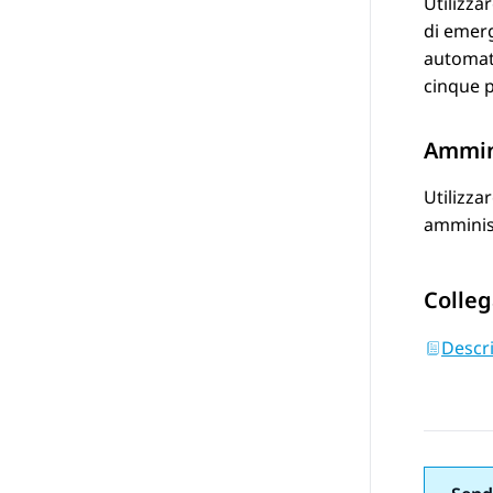
Utilizza
di emerg
automati
cinque 
Ammin
Utilizza
amminist
Colleg
Descri