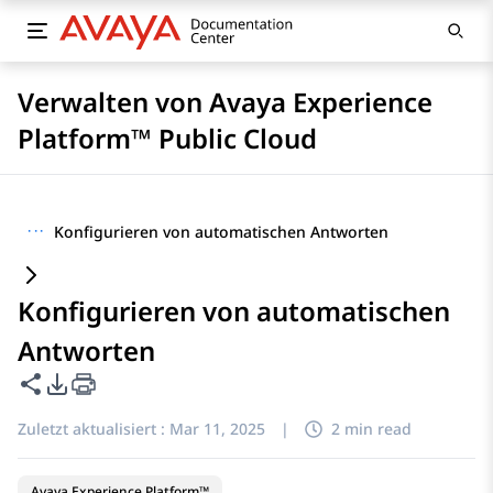
Verwalten von Avaya Experience
Platform™ Public Cloud
···
Konfigurieren von automatischen Antworten
Konfigurieren von automatischen
Antworten
Diese Seite teilen
PDF-Exportoptionen
Zuletzt aktualisiert :
Mar 11, 2025
|
2 min read
Avaya Experience Platform™