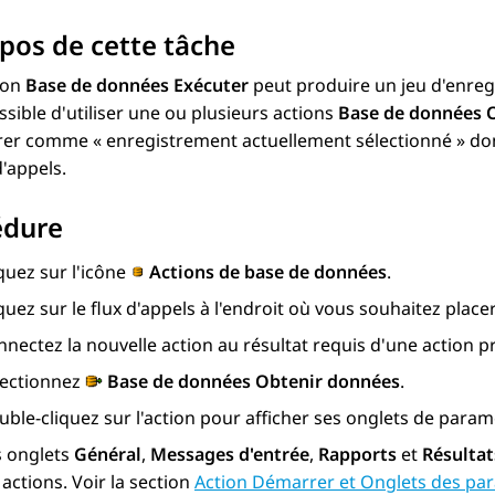
pos de cette tâche
ion
Base de données Exécuter
peut produire un jeu d'enregi
ssible d'utiliser une ou plusieurs actions
Base de données 
er comme « enregistrement actuellement sélectionné » dont 
d'appels.
édure
quez sur l'icône
Actions de base de données
.
quez sur le flux d'appels à l'endroit où vous souhaitez placer 
nectez la nouvelle action au résultat requis d'une action 
lectionnez
Base de données Obtenir données
.
ble-cliquez sur l'action pour afficher ses onglets de param
s onglets
Général
,
Messages d'entrée
,
Rapports
et
Résultat
 actions. Voir la section
Action Démarrer et Onglets des par