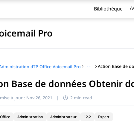
Bibliothèque
A
Voicemail Pro
···
Administration d'IP Office Voicemail Pro
ion Base de données Obtenir 
titre
mise à jour :
Nov 26, 2021
|
2 min read
Office
Administration
Administrateur
12.2
Expert