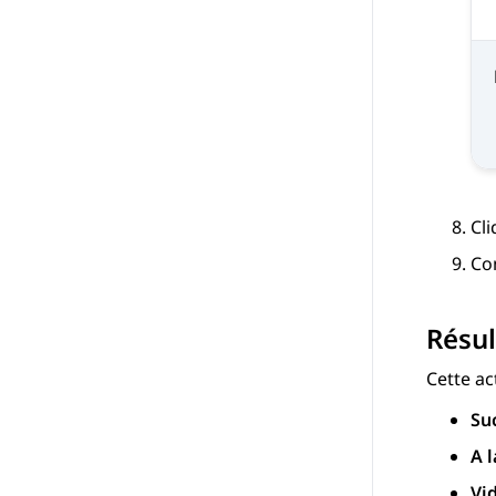
Cl
Con
Résul
Cette ac
Su
A l
Vi