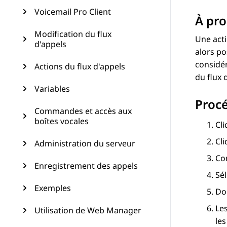
Voicemail Pro Client
À pro
Modification du flux
Une act
d'appels
alors po
considér
Actions du flux d'appels
du flux 
Variables
Proc
Commandes et accès aux
boîtes vocales
Cli
Cli
Administration du serveur
Con
Enregistrement des appels
Sé
Exemples
Dou
Le
Utilisation de Web Manager
les