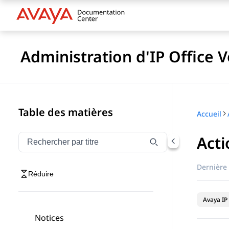
Administration d'IP Office 
Table des matières
Accueil
Act
Filtrer la navigation par titre
Saisissez pour filtrer les éléments de navigation par 
Dernière 
Réduire
Avaya IP 
Notices