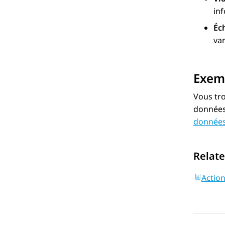
in
Éc
va
Exem
Vous tro
données 
données
Relate
Actio