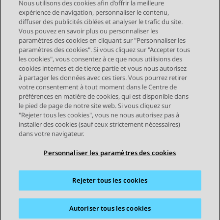
Nous utilisons des cookies afin d’offrir la meilleure
expérience de navigation, personnaliser le contenu,
diffuser des publicités ciblées et analyser le trafic du site.
Vous pouvez en savoir plus ou personnaliser les
Send Feedback
paramètres des cookies en cliquant sur "Personnaliser les
paramètres des cookies". Si vous cliquez sur "Accepter tous
les cookies", vous consentez à ce que nous utilisions des
cookies internes et de tierce partie et vous nous autorisez
Sujet précédent
Sujet suivant
à partager les données avec ces tiers. Vous pourrez retirer
Navigation par sujet
votre consentement à tout moment dans le Centre de
préférences en matière de cookies, qui est disponible dans
le pied de page de notre site web. Si vous cliquez sur
STAY CONNECTED
"Rejeter tous les cookies", vous ne nous autorisez pas à
installer des cookies (sauf ceux strictement nécessaires)
dans votre navigateur.
Personnaliser les paramètres des cookies
Rejeter tous les cookies
Plan du site
Conditions d'utilisation
Confidentialité
Politique de cookies
Marques commerciales
Accessibilité
Autoriser tous les cookies
© 2026 Avaya LLC