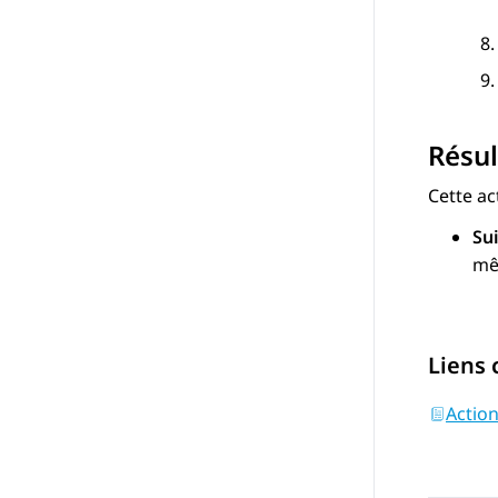
Résul
Cette ac
Su
mê
Liens
Action