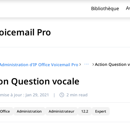
Bibliothèque
A
Voicemail Pro
···
Action Question v
Administration d'IP Office Voicemail Pro
on Question vocale
titre
mise à jour :
Jan 29, 2021
|
2 min read
Office
Administration
Administrateur
12.2
Expert