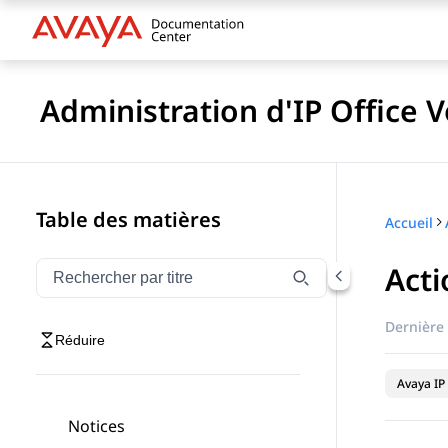
Administration d'IP Office 
Table des matières
Accueil
Acti
Filtrer la navigation par titre
Saisissez pour filtrer les éléments de navigation par 
Dernière 
Réduire
Avaya IP 
Notices